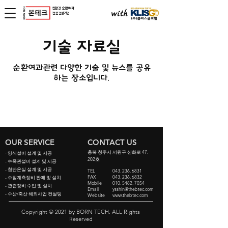
친환경 순환여과
with
전문건설기업
​기술 자료실
순환여과관련 다양한 기술 및 뉴스를 공유
하는 장소입니다.
OUR SERVICE
CONTACT US
​충북 청주시 서원구 신화로 47,
- 양식설비 설계 및 시공
202호
- 수족관설비 설계 및 시공
- 첨단온실 설계 및 시공
TEL
043. 236. 6831
FAX
043. 236. 6832
- 수질계측장비 판매 및 설치
Mobile
010. 5482. 7054
- 관련장비 수입 및 설치
Email
ysshin@thebtec.com
- 수산/축산 해외사업 컨설팅
Website
www.thebtec.com
Copyright © 2021 by BORN TECH. ALL Rights
Reserved